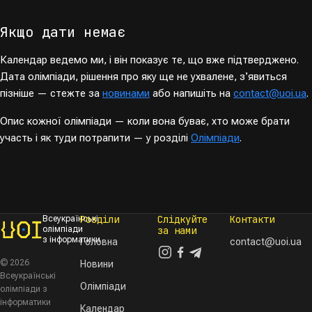
Якщо дати немає
Календар ведемо ми, і він показує те, що вже підтверджено.
Дата олімпіади, рішення про яку ще не ухвалене, зʼявиться
пізніше — стежте за
новинами
або напишіть на
contact@uoi.ua
.
Опис кожної олімпіади — коли вона буває, хто може брати
участь і як туди потрапити — у розділі
Олімпіади
.
Розділи
Слідкуйте
Контакти
Всеукраїнські
олімпіади
за нами
з інформатики
Головна
contact@uoi.ua
© 2026
Новини
Всеукраїнські
Олімпіади
олімпіади з
інформатики
Календар