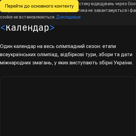
Ми хочемо збирати знеособлену статистику відвідувань через Goo
Перейти до основного контенту
Всеукраїнські
Analytics. Доки ви не погодитесь, аналітика не завантажується і ф
Новини
Олімпіади
Календар
База даних
За
олімпіади
з інформатики
cookie не встановлюються.
Докладніше
<
Календар
>
Один календар на весь олімпіадний сезон: етапи
всеукраїнських олімпіад, відбіркові тури, збори та дати
міжнародних змагань, у яких виступають збірні України.