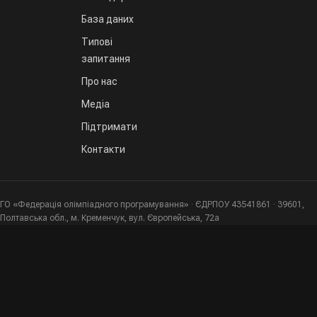
База даних
Типові
запитання
Про нас
Медіа
Підтримати
Контакти
ГО «Федерація олімпіадного програмування» · ЄДРПОУ 43541861 · 39601,
Полтавська обл., м. Кременчук, вул. Європейська, 72а