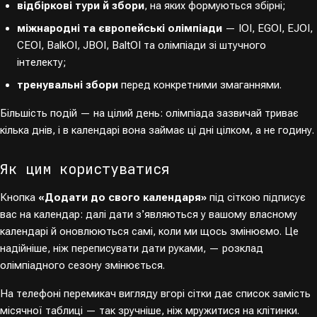
відбіркові тури й збори
, на яких формуються збірні;
міжнародні та європейські олімпіади
— IOI, EGOI, EJOI,
CEOI, BalkOI, JBOI, BaltOI та олімпіади зі штучного
інтелекту;
тренувальні збори
перед конкретними змаганнями.
Більшість подій — на цілий день: олімпіада зазвичай триває
кілька днів, і в календарі вона займає ці дні цілком, а не годину.
Як цим користуватися
Кнопка
«Додати до свого календаря»
під сіткою підписує
вас на календар: далі дати зʼявляються у вашому власному
календарі й оновлюються самі, коли ми щось змінюємо. Це
надійніше, ніж переписувати дати руками, — розклад
олімпіадного сезону змінюється.
На телефоні перемикач вигляду вгорі сітки дає список замість
місячної таблиці — так зручніше, ніж мружитися на клітинки.