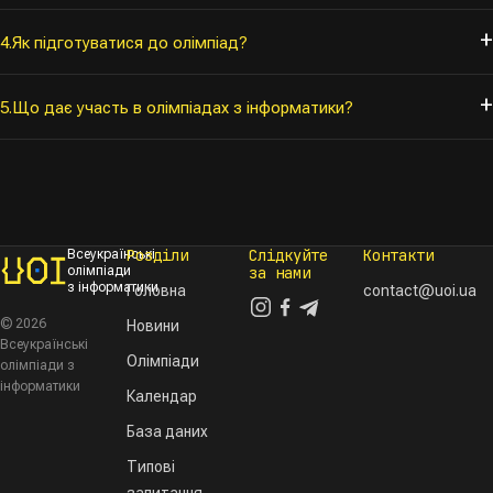
4.
Як підготуватися до олімпіад?
5.
Що дає участь в олімпіадах з інформатики?
Розділи
Слідкуйте
Контакти
Всеукраїнські
олімпіади
за нами
з інформатики
Головна
contact@uoi.ua
© 2026
Новини
Всеукраїнські
Олімпіади
олімпіади з
інформатики
Календар
База даних
Типові
запитання