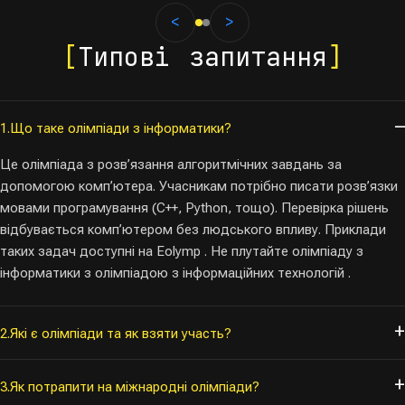
<
>
1 / 2
[
Типові запитання
]
1.
Що таке олімпіади з інформатики?
Це олімпіада з розв’язання алгоритмічних завдань за
допомогою комп’ютера. Учасникам потрібно писати розв’язки
мовами програмування (C++, Python, тощо). Перевірка рішень
відбувається комп’ютером без людського впливу. Приклади
таких задач доступні на Eolymp . Не плутайте олімпіаду з
інформатики з олімпіадою з інформаційних технологій .
2.
Які є олімпіади та як взяти участь?
3.
Як потрапити на міжнародні олімпіади?