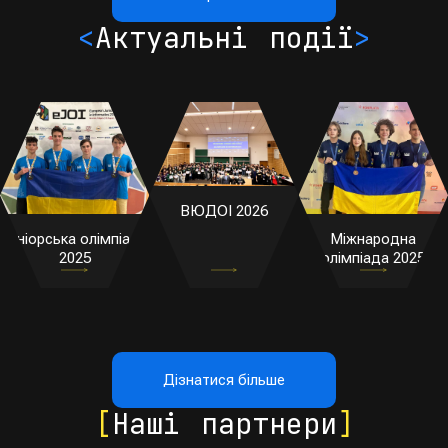
<
Актуальні події
>
ВЮДОІ 2026
Юніорська олімпіада
Міжнародна
2025
олімпіада 2025
Дізнатися більше
[
Наші партнери
]