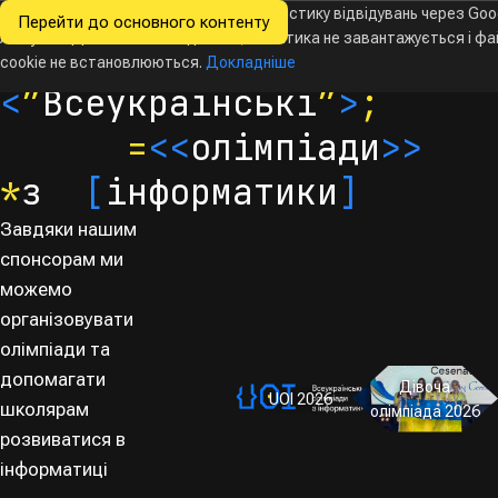
Ми хочемо збирати знеособлену статистику відвідувань через Goo
Перейти до основного контенту
Всеукраїнські
Analytics. Доки ви не погодитесь, аналітика не завантажується і ф
Новини
Олімпіади
Календар
База даних
За
олімпіади
з інформатики
cookie не встановлюються.
Докладніше
<
”
Всеукраїнські
”
>
;
=
<<
олімпіади
>>
*
з
[
інформатики
]
Завдяки нашим
спонсорам ми
можемо
організовувати
олімпіади та
допомагати
Дівоча
UOI 2026
школярам
олімпіада 2026
розвиватися в
інформатиці