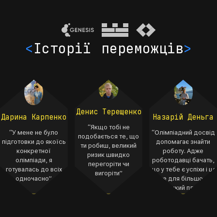
<
Історії переможців
>
Денис Терещенко
Назарій Деньга
Дарина Карпенко
“Якщо тобі не
“Олімпіадний досвід
“У мене не було
подобається те, що
допомагає знайти
підготовки до якоїсь
ти робиш, великий
роботу. Адже
конкретної
ризик швидко
роботодавці бачать,
олімпіади, я
перегоріти чи
що у тебе є успіхи і це
готувалась до всіх
вигоріти”
вже для більшості
одночасно”
великий плюс”