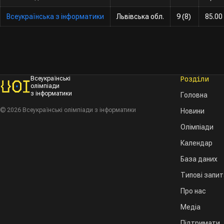
Всеукраїнська з інформатики
Львівська обл.
9 (8)
85.00
Розділи
Всеукраїнські
олімпіади
з інформатики
Головна
© 2026 Всеукраїнські олімпіади з інформатики
Новини
Олімпіади
Календар
База даних
Типові запи
Про нас
Медіа
Підтримати