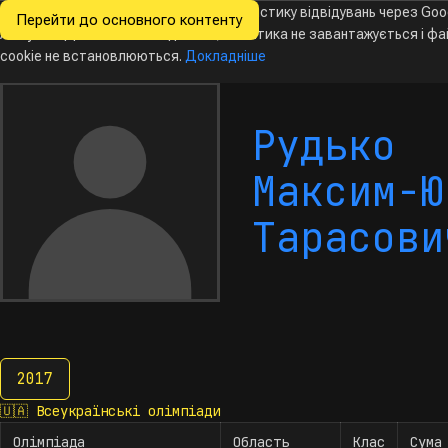
Ми хочемо збирати знеособлену статистику відвідувань через Goo
Перейти до основного контенту
Всеукраїнські
Analytics. Доки ви не погодитесь, аналітика не завантажується і ф
олімпіади
з інформатики
cookie не встановлюються.
Докладніше
Рудько
Максим-Ю
Тарасови
2017
2017
🇺🇦
Всеукраїнські олімпіади
Олімпіада
Область
Клас
Сума