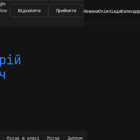
gle
Відхилити
Прийняти
айли
Новини
Олімпіади
Календа
рій
ч
Місце в класі
Місце
Диплом