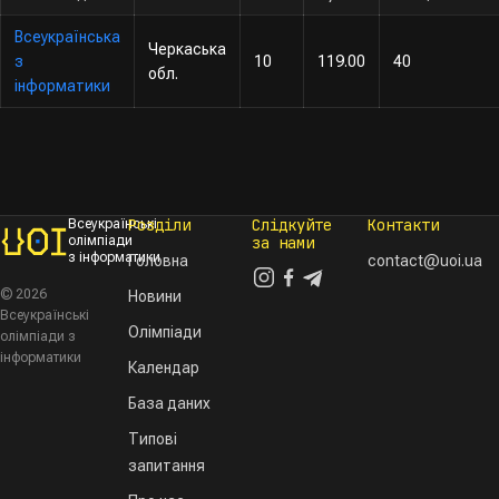
Всеукраїнська
Черкаська
з
10
119.00
40
обл.
інформатики
Розділи
Слідкуйте
Контакти
Всеукраїнські
олімпіади
за нами
з інформатики
Головна
contact@uoi.ua
© 2026
Новини
Всеукраїнські
Олімпіади
олімпіади з
інформатики
Календар
База даних
Типові
запитання