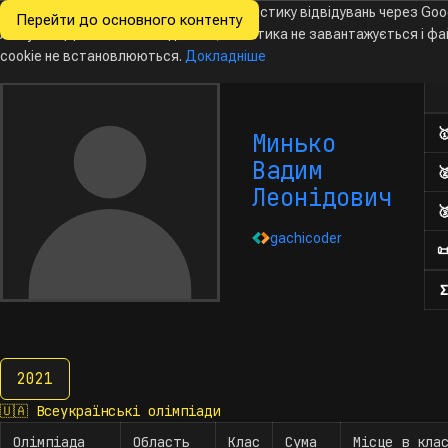
Ми хочемо збирати знеособлену статистику відвідувань через Goo
Перейти до основного контенту
Всеукраїнські
Analytics. Доки ви не погодитесь, аналітика не завантажується і ф
Новини
Олімпіади
Календар
База даних
За
олімпіади
з інформатики
cookie не встановлюються.
Докладніше
Кіл

Минько
Вадим

Леонідович

gachicoder

Σ
2021
2021
🇺🇦
Всеукраїнські олімпіади
Олімпіада
Область
Клас
Сума
Місце в кла