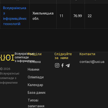
Всеукраїнська
з
Хмельницька
11
76.99
22
інформаційних
обл.
технологій
Розділи
Слідкуйте
Контакти
Всеукраїнські
олімпіади
за нами
з інформатики
Головна
contact@uoi.ua
© 2026
Новини
Всеукраїнські
Олімпіади
олімпіади з
інформатики
Календар
База даних
Типові
запитання