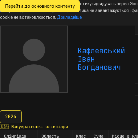
Ми хочемо збирати знеособлену статистику відвідувань через Goo
Перейти до основного контенту
Всеукраїнські
Analytics. Доки ви не погодитесь, аналітика не завантажується і ф
Новини
Олімпіади
Календар
База даних
За
олімпіади
з інформатики
cookie не встановлюються.
Докладніше
К
Кафлевський
Іван
Богданович
2024
2024
🇺🇦
Всеукраїнські олімпіади
Олімпіада
Область
Клас
Сума
Місце в кл