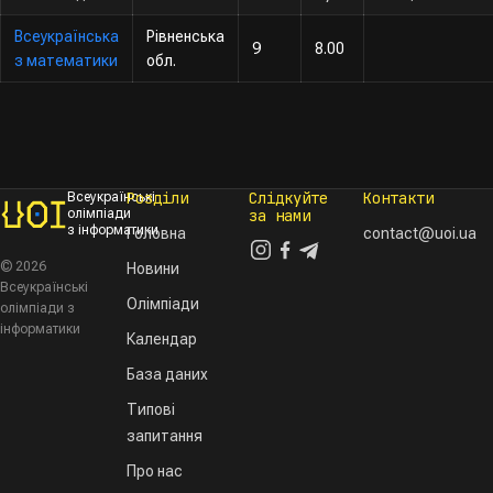
Всеукраїнська
Рівненська
9
8.00
з математики
обл.
Розділи
Слідкуйте
Контакти
Всеукраїнські
олімпіади
за нами
з інформатики
Головна
contact@uoi.ua
© 2026
Новини
Всеукраїнські
Олімпіади
олімпіади з
інформатики
Календар
База даних
Типові
запитання
Про нас