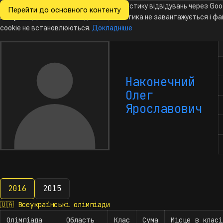
Ми хочемо збирати знеособлену статистику відвідувань через Goo
Перейти до основного контенту
Всеукраїнські
Analytics. Доки ви не погодитесь, аналітика не завантажується і ф
Новини
Олімпіади
Календар
База даних
За
олімпіади
з інформатики
cookie не встановлюються.
Докладніше
К
Наконечний
Олег
Ярославович
2016
2015
2016
🇺🇦
Всеукраїнські олімпіади
Олімпіада
Область
Клас
Сума
Місце в класі