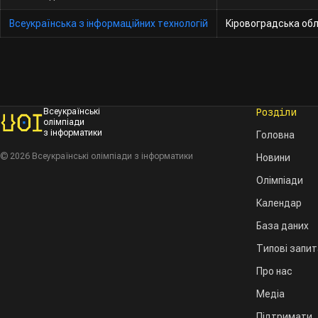
Всеукраїнська з інформаційних технологій
Кіровоградська обл
Розділи
Всеукраїнські
олімпіади
з інформатики
Головна
© 2026 Всеукраїнські олімпіади з інформатики
Новини
Олімпіади
Календар
База даних
Типові запи
Про нас
Медіа
Підтримати