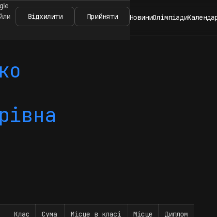
gle
Відхилити
Прийняти
айли
Новини
Олімпіади
Календа
ко
рівна
Клас
Сума
Місце в класі
Місце
Диплом