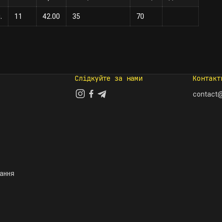
.
11
42.00
35
70
Слідкуйте за нами
Контакт
contact@
тання