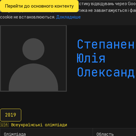
Ми хочемо збирати знеособлену статистику відвідувань через Goo
Перейти до основного контенту
Всеукраїнські
Analytics. Доки ви не погодитесь, аналітика не завантажується і ф
олімпіади
з інформатики
cookie не встановлюються.
Докладніше
Степанен
Юлія
Олександ
2019
2019
🇺🇦
Всеукраїнські олімпіади
Олімпіада
Область