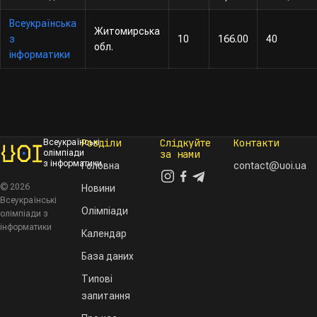
Всеукраїнська
Житомирська
з
10
166.00
40
обл.
інформатики
Розділи
Слідкуйте
Контакти
Всеукраїнські
олімпіади
за нами
з інформатики
Головна
contact@uoi.ua
© 2026
Новини
Всеукраїнські
Олімпіади
олімпіади з
інформатики
Календар
База даних
Типові
запитання