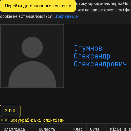
Ми хочемо збирати знеособлену статистику відвідувань через Goo
Перейти до основного контенту
Всеукраїнські
Analytics. Доки ви не погодитесь, аналітика не завантажується і ф
Новини
Олімпіади
Календар
База даних
За
олімпіади
з інформатики
cookie не встановлюються.
Докладніше
Ігумнов
Олександр
Олександрович
2020
2020
🇺🇦
Всеукраїнські олімпіади
Олімпіада
Область
Клас
Сума
Місце в к