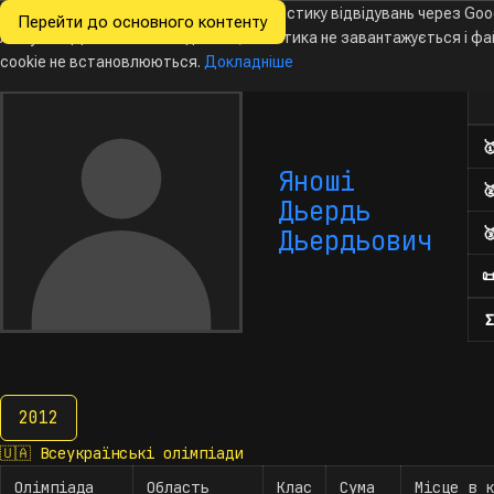
Ми хочемо збирати знеособлену статистику відвідувань через Goo
Перейти до основного контенту
Всеукраїнські
Analytics. Доки ви не погодитесь, аналітика не завантажується і ф
Новини
Олімпіади
Календар
База даних
За
олімпіади
з інформатики
cookie не встановлюються.
Докладніше
Кіл

Яноші

Дьердь

Дьердьович

Σ
2012
2012
🇺🇦
Всеукраїнські олімпіади
Олімпіада
Область
Клас
Сума
Місце в к