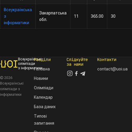
Всеукраїнська
Закарпатська
з
11
365.00
30
обл.
інформатики
Розділи
Слідкуйте
Контакти
Всеукраїнські
олімпіади
за нами
з інформатики
Головна
contact@uoi.ua
© 2026
Новини
Всеукраїнські
Олімпіади
олімпіади з
інформатики
Календар
База даних
Типові
запитання