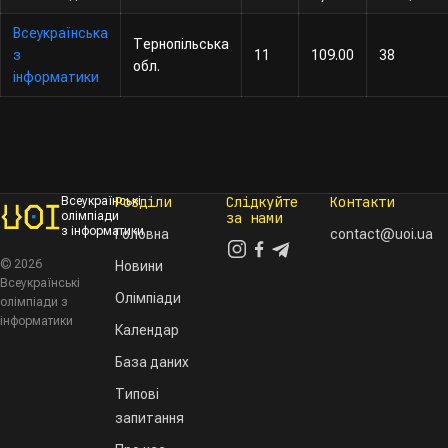
Всеукраїнська
Тернопільська
з
11
109.00
38
обл.
інформатики
Розділи
Слідкуйте
Контакти
Всеукраїнські
олімпіади
за нами
з інформатики
Головна
contact@uoi.ua
© 2026
Новини
Всеукраїнські
Олімпіади
олімпіади з
інформатики
Календар
База даних
Типові
запитання