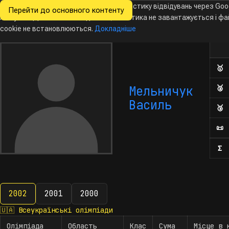
Ми хочемо збирати знеособлену статистику відвідувань через Goo
Перейти до основного контенту
Всеукраїнські
Analytics. Доки ви не погодитесь, аналітика не завантажується і ф
Новини
Олімпіади
Календар
База даних
За
олімпіади
з інформатики
cookie не встановлюються.
Докладніше
Ол
Кіль
🥇
Д
Мельничук
🥈
Д
Василь
🥉
Д
📜
П
Σ
К
2002
2001
2000
2002
🇺🇦
Всеукраїнські олімпіади
Олімпіада
Область
Клас
Сума
Місце в 