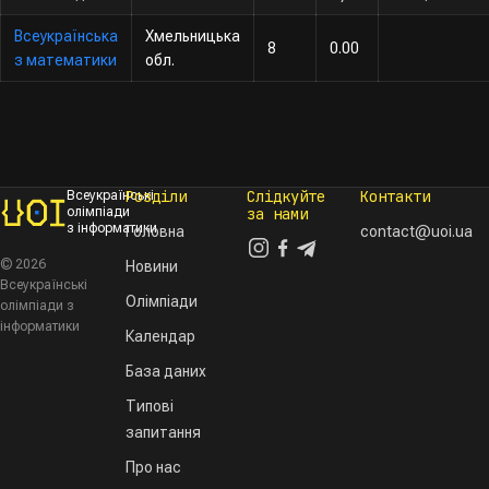
Всеукраїнська
Хмельницька
8
0.00
з математики
обл.
Розділи
Слідкуйте
Контакти
Всеукраїнські
олімпіади
за нами
з інформатики
Головна
contact@uoi.ua
© 2026
Новини
Всеукраїнські
Олімпіади
олімпіади з
інформатики
Календар
База даних
Типові
запитання
Про нас