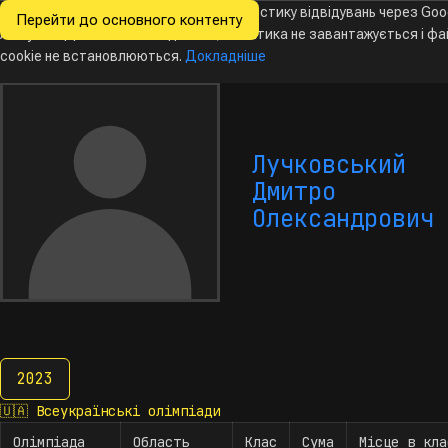
Ми хочемо збирати знеособлену статистику відвідувань через Goo
Перейти до основного контенту
Всеукраїнські
Analytics. Доки ви не погодитесь, аналітика не завантажується і ф
Новини
Олімпіади
Календар
База даних
За
олімпіади
з інформатики
cookie не встановлюються.
Докладніше
Лучковський
Дмитро
Олександрович
2023
2023
🇺🇦
Всеукраїнські олімпіади
Олімпіада
Область
Клас
Сума
Місце в кла