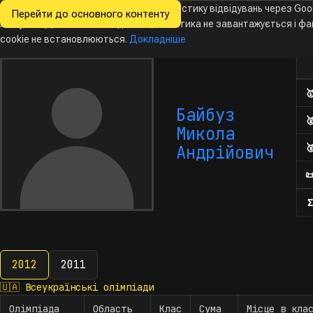
Ми хочемо збирати знеособлену статистику відвідувань через Goo
Перейти до основного контенту
Всеукраїнські
Analytics. Доки ви не погодитесь, аналітика не завантажується і ф
Новини
Олімпіади
Календар
База даних
За
олімпіади
з інформатики
cookie не встановлюються.
Докладніше
Кіл

Байбуз

Микола

Андрійович

Σ
2012
2011
2012
🇺🇦
Всеукраїнські олімпіади
Олімпіада
Область
Клас
Сума
Місце в кла