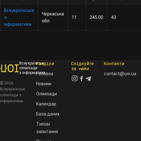
Всеукраїнська
Черкаська
з
11
245.00
43
обл.
інформатики
Розділи
Слідкуйте
Контакти
Всеукраїнські
олімпіади
за нами
з інформатики
Головна
contact@uoi.ua
© 2026
Новини
Всеукраїнські
Олімпіади
олімпіади з
інформатики
Календар
База даних
Типові
запитання