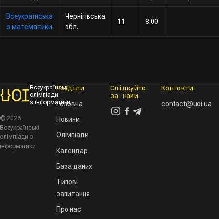
Всеукраїнська
Чернігівська
11
8.00
з математики
обл.
Розділи
Слідкуйте
Контакти
Всеукраїнські
олімпіади
за нами
з інформатики
Головна
contact@uoi.ua
© 2026
Новини
Всеукраїнські
Олімпіади
олімпіади з
інформатики
Календар
База даних
Типові
запитання
Про нас