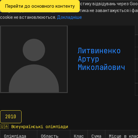
Ми хочемо збирати знеособлену статистику відвідувань через Goo
Перейти до основного контенту
Всеукраїнські
Analytics. Доки ви не погодитесь, аналітика не завантажується і ф
Новини
Олімпіади
Календар
База даних
За
олімпіади
з інформатики
cookie не встановлюються.
Докладніше
К
Литвиненко
Артур
Миколайович
2010
2010
🇺🇦
Всеукраїнські олімпіади
Олімпіада
Область
Клас
Сума
Місце в кла