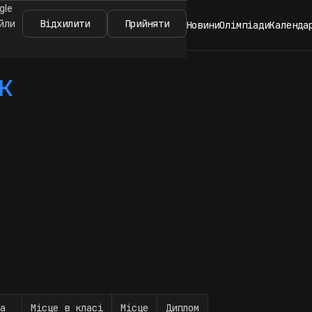
gle
Відхилити
Прийняти
айли
Новини
Олімпіади
Календа
к
а
Місце в класі
Місце
Диплом