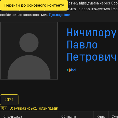
Ми хочемо збирати знеособлену статистику відвідувань через Goo
Перейти до основного контенту
Всеукраїнські
Analytics. Доки ви не погодитесь, аналітика не завантажується і ф
олімпіади
з інформатики
cookie не встановлюються.
Докладніше
Ничипору
Павло
Петрович
boi
2021
2021
🇺🇦
Всеукраїнські олімпіади
Олімпіада
Область
Клас
Сум