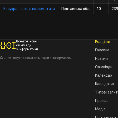
Всеукраїнська з інформатики
Полтавська обл.
10
239
Розділи
Всеукраїнські
олімпіади
з інформатики
Головна
© 2026 Всеукраїнські олімпіади з інформатики
Новини
Олімпіади
Календар
База даних
Типові запи
Про нас
Медіа
Підтримати