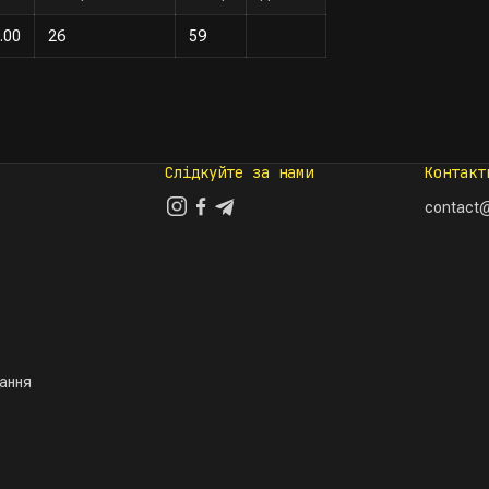
.00
26
59
Слідкуйте за нами
Контакт
contact@
тання