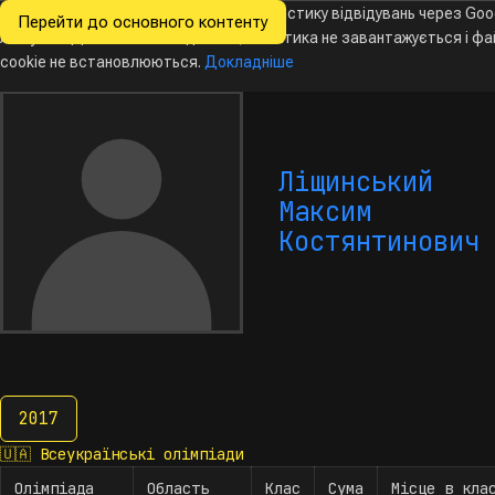
Ми хочемо збирати знеособлену статистику відвідувань через Goo
Перейти до основного контенту
Всеукраїнські
Analytics. Доки ви не погодитесь, аналітика не завантажується і ф
Новини
Олімпіади
Календар
База даних
За
олімпіади
з інформатики
cookie не встановлюються.
Докладніше
Ліщинський
Максим
Костянтинович
2017
2017
🇺🇦
Всеукраїнські олімпіади
Олімпіада
Область
Клас
Сума
Місце в кла