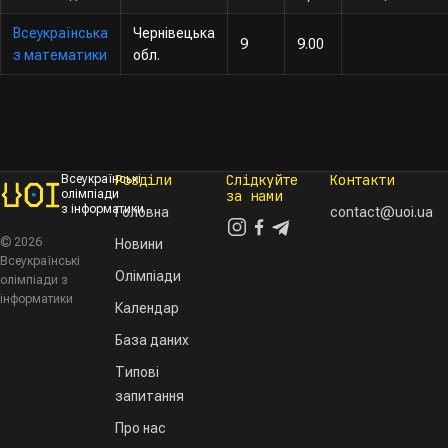
Всеукраїнська
Чернівецька
9
9.00
з математики
обл.
Розділи
Слідкуйте
Контакти
Всеукраїнські
олімпіади
за нами
з інформатики
Головна
contact@uoi.ua
© 2026
Новини
Всеукраїнські
Олімпіади
олімпіади з
інформатики
Календар
База даних
Типові
запитання
Про нас