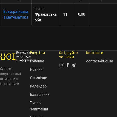
Івано-
Всеукраїнська
Франківська
11
0.00
з математики
обл.
Розділи
Слідкуйте
Контакти
Всеукраїнські
олімпіади
за нами
з інформатики
Головна
contact@uoi.ua
© 2026
Новини
Всеукраїнські
Олімпіади
олімпіади з
інформатики
Календар
База даних
Типові
запитання