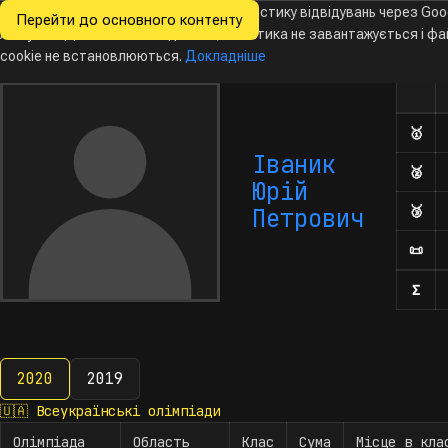
Ми хочемо збирати знеособлену статистику відвідувань через Goo
Перейти до основного контенту
Всеукраїнські
Analytics. Доки ви не погодитесь, аналітика не завантажується і ф
Новини
Олімпіади
Календар
База даних
За
олімпіади
з інформатики
cookie не встановлюються.
Докладніше
Олім
Кількі
🥇
Дип
Іваник
🥈
Дип
Юрій
🥉
Дип
Петрович
📜
Поч
Σ
Кіл
2020
2019
2020
🇺🇦
Всеукраїнські олімпіади
Олімпіада
Область
Клас
Сума
Місце в кла