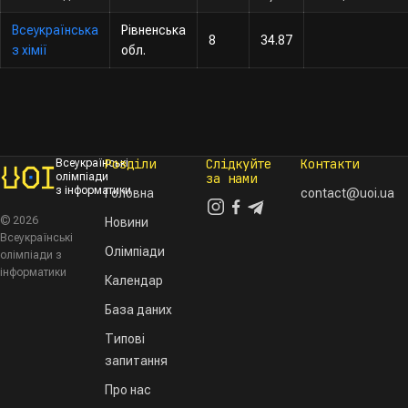
Всеукраїнська
Рівненська
8
34.87
з хімії
обл.
Розділи
Слідкуйте
Контакти
Всеукраїнські
олімпіади
за нами
з інформатики
Головна
contact@uoi.ua
© 2026
Новини
Всеукраїнські
Олімпіади
олімпіади з
інформатики
Календар
База даних
Типові
запитання
Про нас