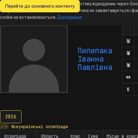
Ми хочемо збирати знеособлену статистику відвідувань через Goo
Перейти до основного контенту
Всеукраїнські
Analytics. Доки ви не погодитесь, аналітика не завантажується і ф
Новини
Олімпіади
Календар
База даних
За
олімпіади
з інформатики
cookie не встановлюються.
Докладніше
Олім
Кількі
🥇
Дип
Пилипака
🥈
Дип
Іванна
🥉
Дип
Павлівна
📜
Поч
Σ
Кіл
2026
2026
🇺🇦
Всеукраїнські олімпіади
Олімпіада
Область
Клас
Сума
Місце в клас