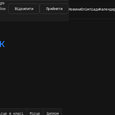
gle
Відхилити
Прийняти
айли
Новини
Олімпіади
Календа
к
ісце в класі
Місце
Диплом