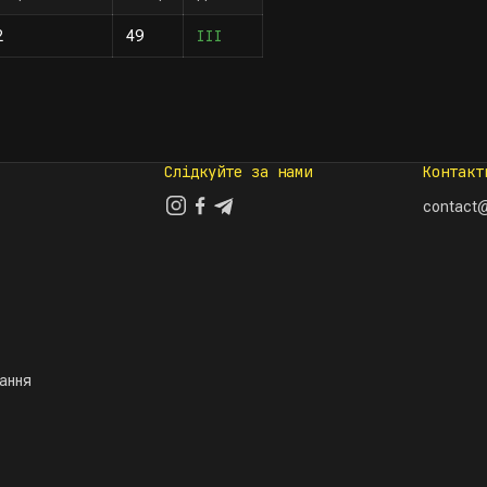
III
2
49
Слідкуйте за нами
Контакт
contact@
тання