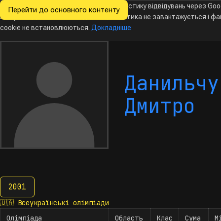
Ми хочемо збирати знеособлену статистику відвідувань через Goo
Перейти до основного контенту
Всеукраїнські
Analytics. Доки ви не погодитесь, аналітика не завантажується і ф
олімпіади
з інформатики
cookie не встановлюються.
Докладніше
Данильчу
Дмитро
2001
2001
🇺🇦
Всеукраїнські олімпіади
Олімпіада
Область
Клас
Сума
М