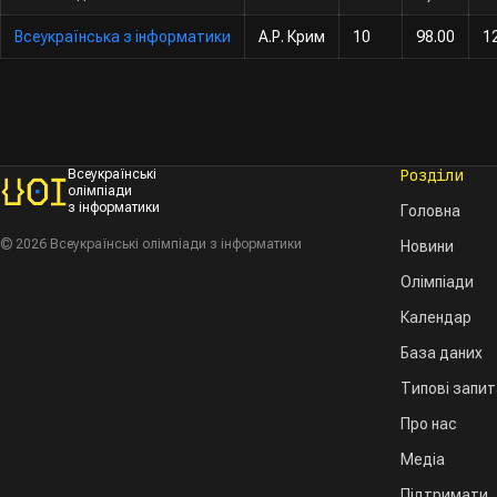
Всеукраїнська з інформатики
А.Р. Крим
10
98.00
1
Розділи
Всеукраїнські
олімпіади
з інформатики
Головна
© 2026 Всеукраїнські олімпіади з інформатики
Новини
Олімпіади
Календар
База даних
Типові запи
Про нас
Медіа
Підтримати