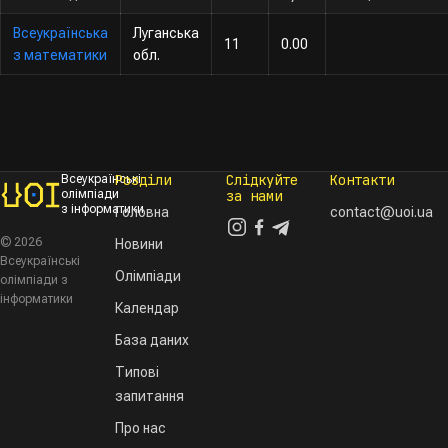
Всеукраїнська
Луганська
11
0.00
з математики
обл.
Розділи
Слідкуйте
Контакти
Всеукраїнські
олімпіади
за нами
з інформатики
Головна
contact@uoi.ua
© 2026
Новини
Всеукраїнські
Олімпіади
олімпіади з
інформатики
Календар
База даних
Типові
запитання
Про нас