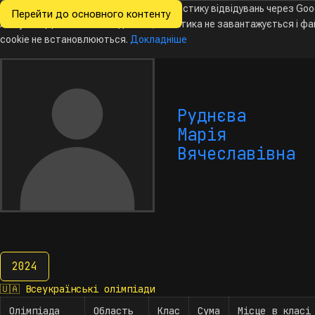
Ми хочемо збирати знеособлену статистику відвідувань через Goo
Перейти до основного контенту
Всеукраїнські
Analytics. Доки ви не погодитесь, аналітика не завантажується і ф
Новини
Олімпіади
Календар
База даних
За
олімпіади
з інформатики
cookie не встановлюються.
Докладніше
Руднєва
Марія
Вячеславівна
2024
2024
🇺🇦
Всеукраїнські олімпіади
Олімпіада
Область
Клас
Сума
Місце в класі