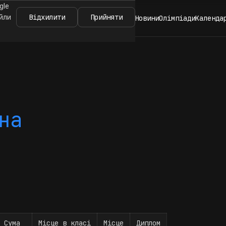
gle
Відхилити
Прийняти
айли
Новини
Олімпіади
Календа
на
Сума
Місце в класі
Місце
Диплом