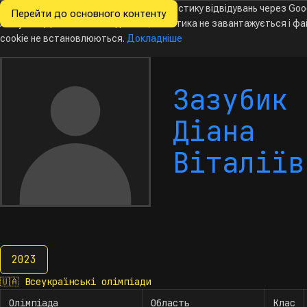
Ми хочемо збирати знеособлену статистику відвідувань через Goo
Перейти до основного контенту
Всеукраїнські
Analytics. Доки ви не погодитесь, аналітика не завантажується і ф
олімпіади
з інформатики
cookie не встановлюються.
Докладніше
Зазубик
Діана
Віталіїв
2023
2023
🇺🇦
Всеукраїнські олімпіади
Олімпіада
Область
Клас