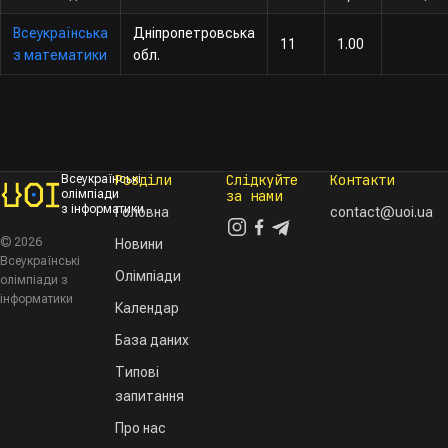
Всеукраїнська
Дніпропетровська
11
1.00
з математики
обл.
Розділи
Слідкуйте
Контакти
Всеукраїнські
олімпіади
за нами
з інформатики
Головна
contact@uoi.ua
© 2026
Новини
Всеукраїнські
Олімпіади
олімпіади з
інформатики
Календар
База даних
Типові
запитання
Про нас