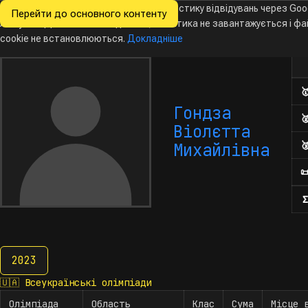
Ми хочемо збирати знеособлену статистику відвідувань через Goo
Перейти до основного контенту
Всеукраїнські
Analytics. Доки ви не погодитесь, аналітика не завантажується і ф
Новини
Олімпіади
Календар
База даних
За
олімпіади
з інформатики
cookie не встановлюються.
Докладніше
Кіл

Гондза

Віолєтта

Михайлівна

Σ
2023
2023
🇺🇦
Всеукраїнські олімпіади
Олімпіада
Область
Клас
Сума
Місце 