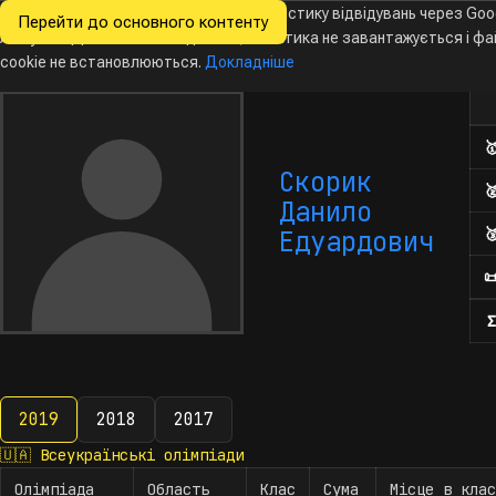
Ми хочемо збирати знеособлену статистику відвідувань через Goo
Перейти до основного контенту
Всеукраїнські
Analytics. Доки ви не погодитесь, аналітика не завантажується і ф
Новини
Олімпіади
Календар
База даних
За
олімпіади
з інформатики
cookie не встановлюються.
Докладніше
Кіл

Скорик

Данило

Едуардович

Σ
2019
2018
2017
2019
🇺🇦
Всеукраїнські олімпіади
Олімпіада
Область
Клас
Сума
Місце в клас