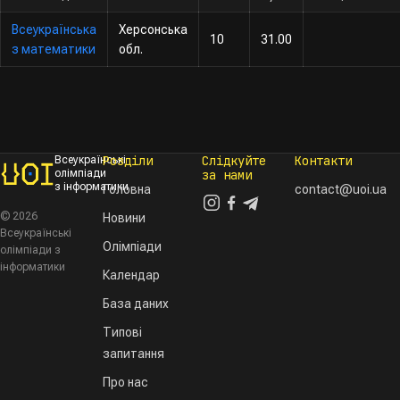
Всеукраїнська
Херсонська
10
31.00
з математики
обл.
Розділи
Слідкуйте
Контакти
Всеукраїнські
олімпіади
за нами
з інформатики
Головна
contact@uoi.ua
© 2026
Новини
Всеукраїнські
Олімпіади
олімпіади з
інформатики
Календар
База даних
Типові
запитання
Про нас