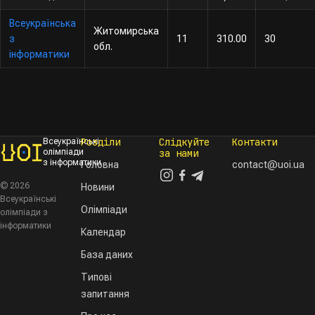
Всеукраїнська
Житомирська
з
11
310.00
30
обл.
інформатики
Розділи
Слідкуйте
Контакти
Всеукраїнські
олімпіади
за нами
з інформатики
Головна
contact@uoi.ua
© 2026
Новини
Всеукраїнські
Олімпіади
олімпіади з
інформатики
Календар
База даних
Типові
запитання