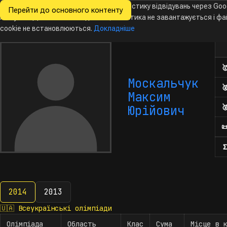
Ми хочемо збирати знеособлену статистику відвідувань через Goo
Перейти до основного контенту
Всеукраїнські
Analytics. Доки ви не погодитесь, аналітика не завантажується і ф
Новини
Олімпіади
Календар
База даних
За
олімпіади
з інформатики
cookie не встановлюються.
Докладніше
Кіл

Москальчук

Максим

Юрійович

Σ
2014
2013
2014
🇺🇦
Всеукраїнські олімпіади
Олімпіада
Область
Клас
Сума
Місце в к