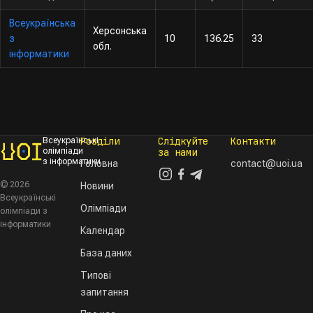
Всеукраїнська
Херсонська
з
10
136.25
33
обл.
інформатики
Розділи
Слідкуйте
Контакти
Всеукраїнські
олімпіади
за нами
з інформатики
Головна
contact@uoi.ua
© 2026
Новини
Всеукраїнські
Олімпіади
олімпіади з
інформатики
Календар
База даних
Типові
запитання