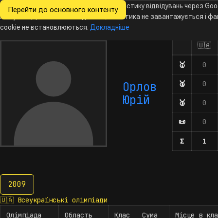
Ми хочемо збирати знеособлену статистику відвідувань через Goo
Перейти до основного контенту
Всеукраїнські
Analytics. Доки ви не погодитесь, аналітика не завантажується і ф
Новини
Олімпіади
Календар
База даних
За
олімпіади
з інформатики
cookie не встановлюються.
Докладніше
🇺🇦
Олімпіада
Кількість у
🥇
Дипломи 
0
Орлов
🥈
Дипломи 
0
Юрій
🥉
Дипломи 
0
📜
Почесні 
0
Σ
Кількіст
1
2009
2009
🇺🇦
Всеукраїнські олімпіади
Олімпіада
Область
Клас
Сума
Місце в кла