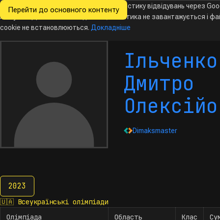
Ми хочемо збирати знеособлену статистику відвідувань через Goo
Перейти до основного контенту
Всеукраїнські
Analytics. Доки ви не погодитесь, аналітика не завантажується і ф
олімпіади
з інформатики
cookie не встановлюються.
Докладніше
Ільченко
Дмитро
Олексійо
Dimaksmaster
2023
2023
🇺🇦
Всеукраїнські олімпіади
Олімпіада
Область
Клас
Су