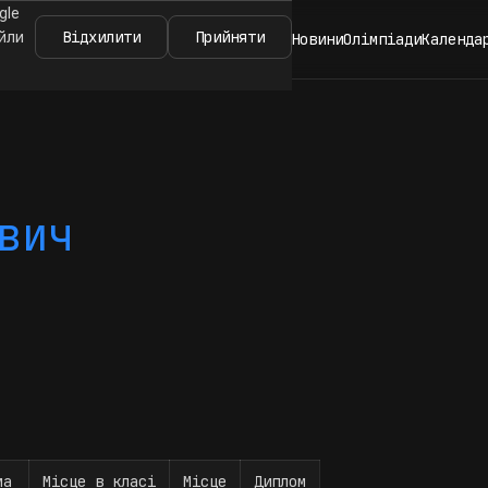
gle
Відхилити
Прийняти
айли
Новини
Олімпіади
Календа
вич
ма
Місце в класі
Місце
Диплом