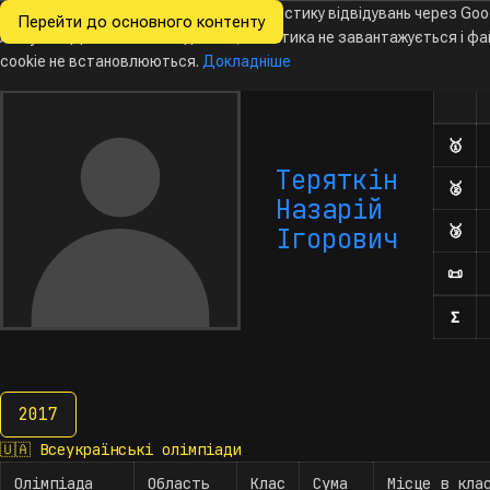
Ми хочемо збирати знеособлену статистику відвідувань через Goo
Перейти до основного контенту
Всеукраїнські
Analytics. Доки ви не погодитесь, аналітика не завантажується і ф
Новини
Олімпіади
Календар
База даних
За
олімпіади
з інформатики
cookie не встановлюються.
Докладніше
Олім
Кількі
🥇
Дип
Теряткін
🥈
Дип
Назарій
🥉
Дип
Ігорович
📜
Поч
Σ
Кіл
2017
2017
🇺🇦
Всеукраїнські олімпіади
Олімпіада
Область
Клас
Сума
Місце в кла