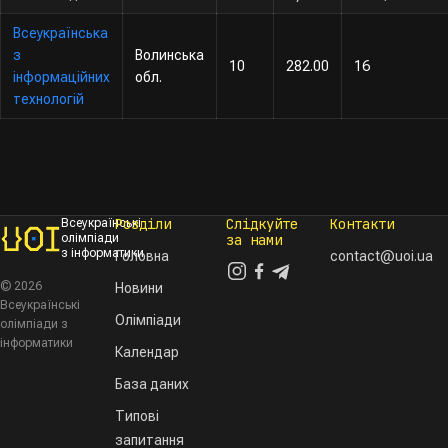
Всеукраїнська
з
Волинська
10
282.00
16
інформаційних
обл.
технологій
Розділи
Слідкуйте
Контакти
Всеукраїнські
олімпіади
за нами
з інформатики
Головна
contact@uoi.ua
© 2026
Новини
Всеукраїнські
Олімпіади
олімпіади з
інформатики
Календар
База даних
Типові
запитання