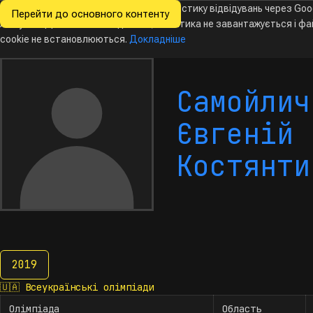
Ми хочемо збирати знеособлену статистику відвідувань через Goo
Перейти до основного контенту
Всеукраїнські
Analytics. Доки ви не погодитесь, аналітика не завантажується і ф
олімпіади
з інформатики
cookie не встановлюються.
Докладніше
Самойлич
Євгеній
Костянти
2019
2019
🇺🇦
Всеукраїнські олімпіади
Олімпіада
Область