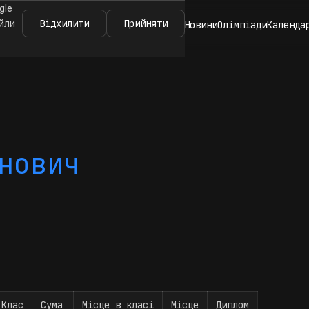
gle
Відхилити
Прийняти
айли
Новини
Олімпіади
Календа
нович
Клас
Сума
Місце в класі
Місце
Диплом