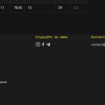
III
11
78.00
15
29
Слідкуйте за нами
Контакт
contact@
тання