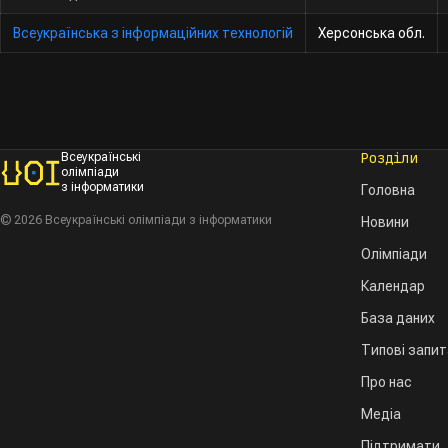
Всеукраїнська з інформаційних технологій
Херсонська обл.
Розділи
Всеукраїнські
олімпіади
з інформатики
Головна
© 2026 Всеукраїнські олімпіади з інформатики
Новини
Олімпіади
Календар
База даних
Типові запи
Про нас
Медіа
Підтримати