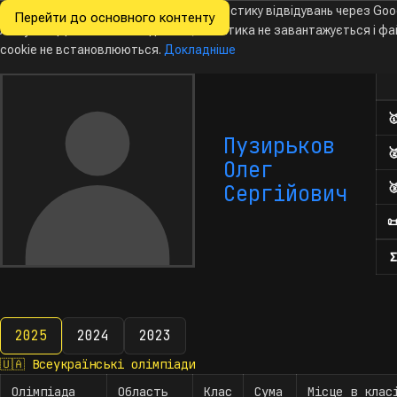
Ми хочемо збирати знеособлену статистику відвідувань через Goo
Перейти до основного контенту
Всеукраїнські
Analytics. Доки ви не погодитесь, аналітика не завантажується і ф
Новини
Олімпіади
Календар
База даних
За
олімпіади
з інформатики
cookie не встановлюються.
Докладніше
Кіл

Пузирьков

Олег

Сергійович

Σ
2025
2024
2023
2025
🇺🇦
Всеукраїнські олімпіади
Олімпіада
Область
Клас
Сума
Місце в клас