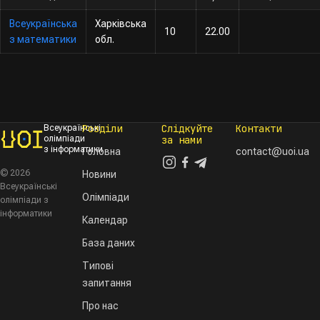
Всеукраїнська
Харківська
10
22.00
з математики
обл.
Розділи
Слідкуйте
Контакти
Всеукраїнські
олімпіади
за нами
з інформатики
Головна
contact@uoi.ua
© 2026
Новини
Всеукраїнські
Олімпіади
олімпіади з
інформатики
Календар
База даних
Типові
запитання
Про нас