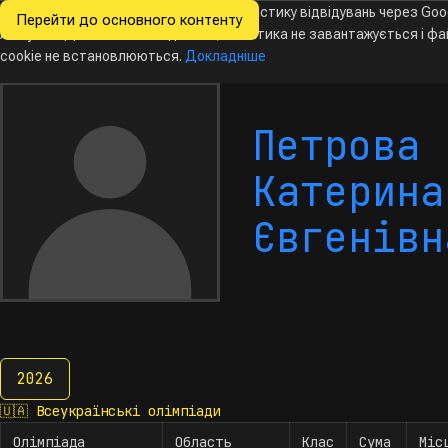
Ми хочемо збирати знеособлену статистику відвідувань через Goo
Перейти до основного контенту
Всеукраїнські
Analytics. Доки ви не погодитесь, аналітика не завантажується і ф
олімпіади
з інформатики
cookie не встановлюються.
Докладніше
Петрова
Катерина
Євгенівн
2026
2026
🇺🇦
Всеукраїнські олімпіади
Олімпіада
Область
Клас
Сума
Міс