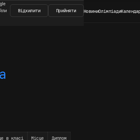
gle
Відхилити
Прийняти
айли
Новини
Олімпіади
Календа
а
це в класі
Місце
Диплом