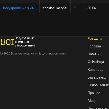
Всеукраїнська з хімії
Харківська обл.
9
38.64
Розділи
Всеукраїнські
олімпіади
з інформатики
Головна
© 2026 Всеукраїнські олімпіади з інформатики
Новини
Олімпіади
Календар
База даних
Типові запи
Про нас
Медіа
Підтримати