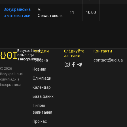
Всеукраїнська
м.
11
10.00
з математики
Севастополь
Розділи
Слідкуйте
Контакти
Всеукраїнські
олімпіади
за нами
з інформатики
Головна
contact@uoi.ua
© 2026
Новини
Всеукраїнські
Олімпіади
олімпіади з
інформатики
Календар
База даних
Типові
запитання
Про нас