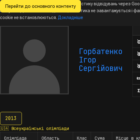
Ми хочемо збирати знеособлену статистику відвідувань через Goo
Перейти до основного контенту
Всеукраїнські
Analytics. Доки ви не погодитесь, аналітика не завантажується і ф
Новини
Олімпіади
Календар
База даних
За
олімпіади
з інформатики
cookie не встановлюються.
Докладніше
Кіл

Горбатенко

Ігор

Сергійович

Σ
2013
2013
🇺🇦
Всеукраїнські олімпіади
Олімпіада
Область
Клас
Сума
Місце в к