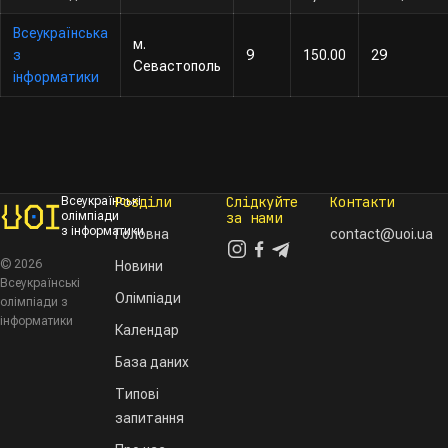
Всеукраїнська
м.
з
9
150.00
29
Севастополь
інформатики
Розділи
Слідкуйте
Контакти
Всеукраїнські
олімпіади
за нами
з інформатики
Головна
contact@uoi.ua
© 2026
Новини
Всеукраїнські
Олімпіади
олімпіади з
інформатики
Календар
База даних
Типові
запитання