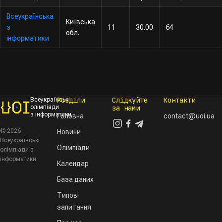
Всеукраїнська
Київська
з
11
30.00
64
обл.
інформатики
Розділи
Слідкуйте
Контакти
Всеукраїнські
олімпіади
за нами
з інформатики
Головна
contact@uoi.ua
© 2026
Новини
Всеукраїнські
Олімпіади
олімпіади з
інформатики
Календар
База даних
Типові
запитання