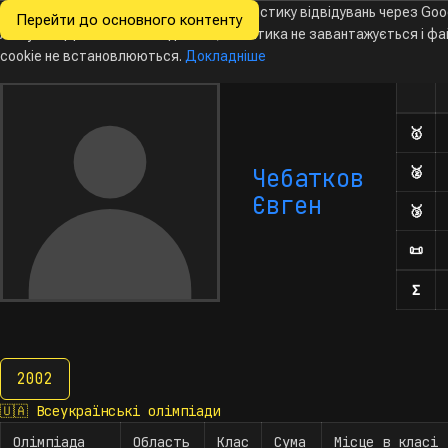
Ми хочемо збирати знеособлену статистику відвідувань через Goo
Перейти до основного контенту
Всеукраїнські
Analytics. Доки ви не погодитесь, аналітика не завантажується і ф
Новини
Олімпіади
Календар
База даних
За
олімпіади
з інформатики
cookie не встановлюються.
Докладніше
Олім
Кількі
🥇
Дип
Чебатков
🥈
Дип
Євген
🥉
Дип
📜
Поч
Σ
Кіл
2002
2002
🇺🇦
Всеукраїнські олімпіади
Олімпіада
Область
Клас
Сума
Місце в класі