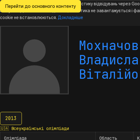
Ми хочемо збирати знеособлену статистику відвідувань через Goo
Перейти до основного контенту
Всеукраїнські
Analytics. Доки ви не погодитесь, аналітика не завантажується і ф
олімпіади
з інформатики
cookie не встановлюються.
Докладніше
Мохначов
Владисла
Віталійо
2013
2013
🇺🇦
Всеукраїнські олімпіади
Олімпіада
Область
К