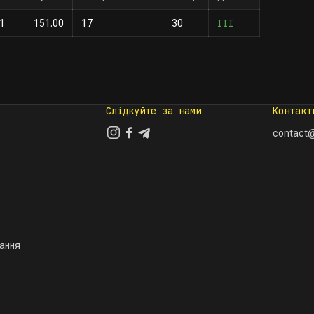
III
1
151.00
17
30
Слідкуйте за нами
Контакт
contact@
тання