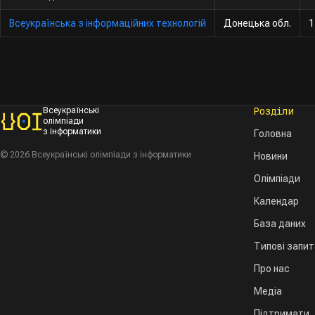
Всеукраїнська з інформаційних технологій
Донецька обл.
1
Розділи
Всеукраїнські
олімпіади
з інформатики
Головна
© 2026 Всеукраїнські олімпіади з інформатики
Новини
Олімпіади
Календар
База даних
Типові запи
Про нас
Медіа
Підтримати