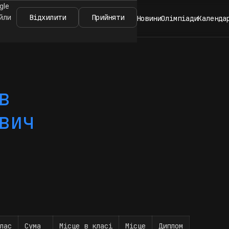
gle
Відхилити
Прийняти
айли
Новини
Олімпіади
Календа
в
вич
лас
Сума
Місце в класі
Місце
Диплом