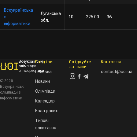
Всеукраїнська
Луганська
з
10
225.00
36
обл.
інформатики
Розділи
Слідкуйте
Контакти
Всеукраїнські
олімпіади
за нами
з інформатики
Головна
contact@uoi.ua
© 2026
Новини
Всеукраїнські
Олімпіади
олімпіади з
інформатики
Календар
База даних
Типові
запитання