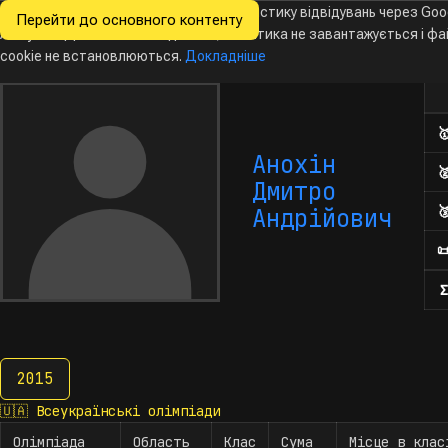
Ми хочемо збирати знеособлену статистику відвідувань через Goo
Перейти до основного контенту
Всеукраїнські
Analytics. Доки ви не погодитесь, аналітика не завантажується і ф
Новини
Олімпіади
Календар
База даних
За
олімпіади
з інформатики
cookie не встановлюються.
Докладніше
Кіл

Анохін

Дмитро

Андрійович

Σ
2015
2015
🇺🇦
Всеукраїнські олімпіади
Олімпіада
Область
Клас
Сума
Місце в клас