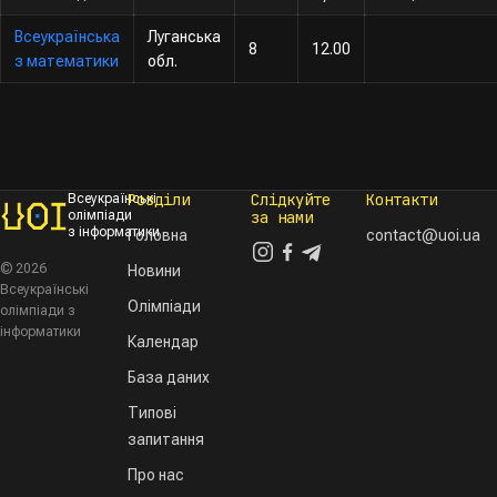
Всеукраїнська
Луганська
8
12.00
з математики
обл.
Розділи
Слідкуйте
Контакти
Всеукраїнські
олімпіади
за нами
з інформатики
Головна
contact@uoi.ua
© 2026
Новини
Всеукраїнські
Олімпіади
олімпіади з
інформатики
Календар
База даних
Типові
запитання
Про нас