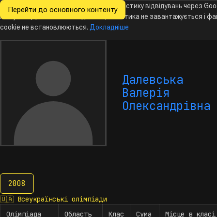
Ми хочемо збирати знеособлену статистику відвідувань через Goo
Перейти до основного контенту
Всеукраїнські
Analytics. Доки ви не погодитесь, аналітика не завантажується і ф
Новини
Олімпіади
Календар
База даних
За
олімпіади
з інформатики
cookie не встановлюються.
Докладніше
Далевська
Валерія
Олександрівна
2008
2008
🇺🇦
Всеукраїнські олімпіади
Олімпіада
Область
Клас
Сума
Місце в класі