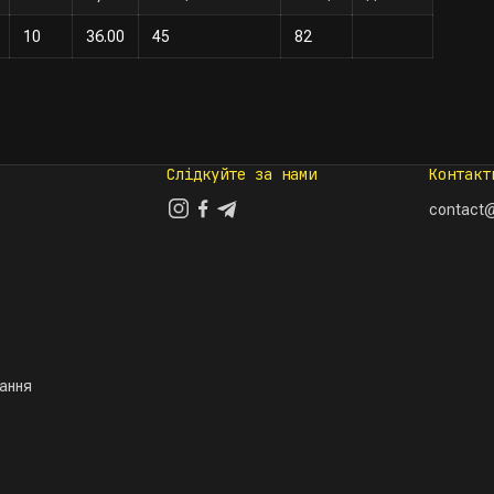
10
36.00
45
82
Слідкуйте за нами
Контакт
contact@
тання