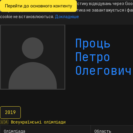
Ми хочемо збирати знеособлену статистику відвідувань через Goo
Перейти до основного контенту
Всеукраїнські
Analytics. Доки ви не погодитесь, аналітика не завантажується і ф
олімпіади
з інформатики
cookie не встановлюються.
Докладніше
Проць
Петро
Олегович
2019
2019
🇺🇦
Всеукраїнські олімпіади
Олімпіада
Область