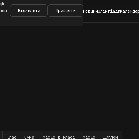
gle
Відхилити
Прийняти
айли
Новини
Олімпіади
Календа
Клас
Сума
Місце в класі
Місце
Диплом