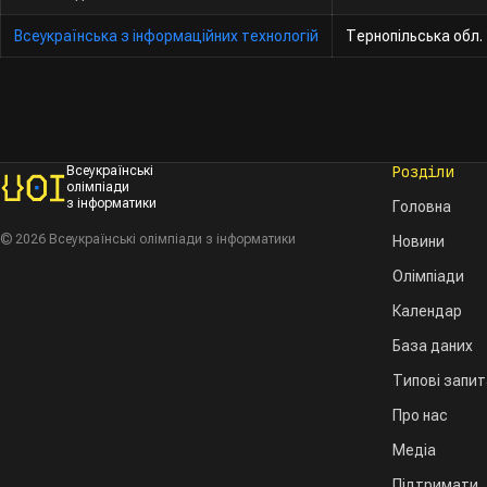
Всеукраїнська з інформаційних технологій
Тернопільська обл.
Розділи
Всеукраїнські
олімпіади
з інформатики
Головна
© 2026 Всеукраїнські олімпіади з інформатики
Новини
Олімпіади
Календар
База даних
Типові запи
Про нас
Медіа
Підтримати