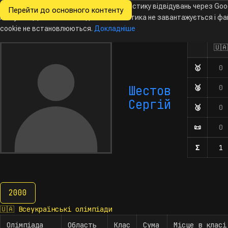
Ми хочемо збирати знеособлену статистику відвідувань через Goo
Перейти до основного контенту
Всеукраїнські
Analytics. Доки ви не погодитесь, аналітика не завантажується і ф
Новини
Олімпіади
Календар
База даних
За
олімпіади
з інформатики
cookie не встановлюються.
Докладніше
🇺🇦
Олімпіа
Кількість 
🥇
Диплом
0
Шестов
🥈
Диплом
0
Сергій
🥉
Диплом
0
📜
Почесн
0
Σ
Кількіс
1
2000
2000
🇺🇦
Всеукраїнські олімпіади
Олімпіада
Область
Клас
Сума
Місце в класі