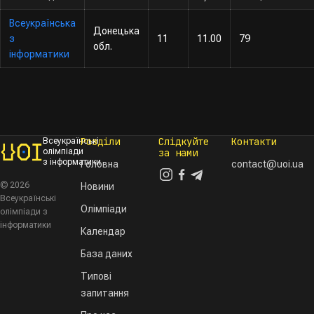
Всеукраїнська
Донецька
з
11
11.00
79
обл.
інформатики
Розділи
Слідкуйте
Контакти
Всеукраїнські
олімпіади
за нами
з інформатики
Головна
contact@uoi.ua
© 2026
Новини
Всеукраїнські
Олімпіади
олімпіади з
інформатики
Календар
База даних
Типові
запитання