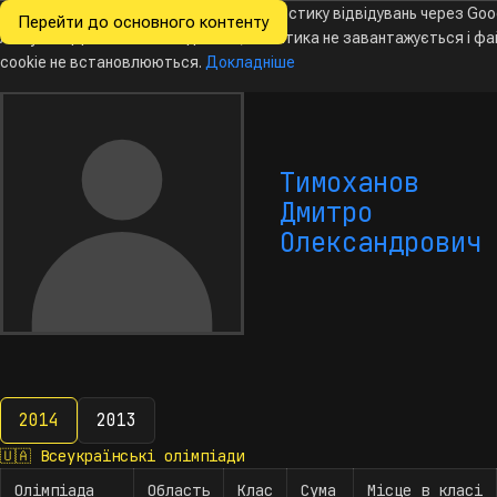
Ми хочемо збирати знеособлену статистику відвідувань через Goo
Перейти до основного контенту
Всеукраїнські
Analytics. Доки ви не погодитесь, аналітика не завантажується і ф
Новини
Олімпіади
Календар
База даних
За
олімпіади
з інформатики
cookie не встановлюються.
Докладніше
Тимоханов
Дмитро
Олександрович
2014
2013
2014
🇺🇦
Всеукраїнські олімпіади
Олімпіада
Область
Клас
Сума
Місце в класі