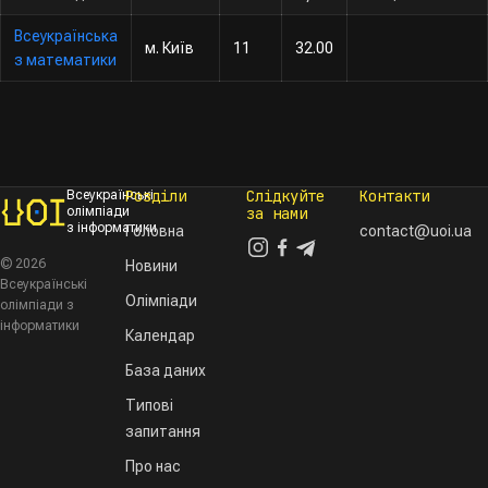
Всеукраїнська
м. Київ
11
32.00
з математики
Розділи
Слідкуйте
Контакти
Всеукраїнські
олімпіади
за нами
з інформатики
Головна
contact@uoi.ua
© 2026
Новини
Всеукраїнські
Олімпіади
олімпіади з
інформатики
Календар
База даних
Типові
запитання
Про нас