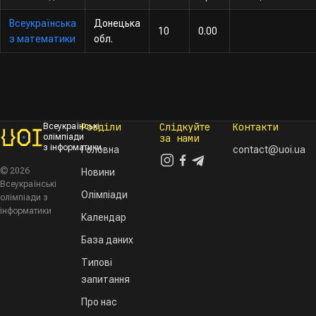
Всеукраїнська
Донецька
10
0.00
з математики
обл.
Розділи
Слідкуйте
Контакти
Всеукраїнські
олімпіади
за нами
з інформатики
Головна
contact@uoi.ua
© 2026
Новини
Всеукраїнські
Олімпіади
олімпіади з
інформатики
Календар
База даних
Типові
запитання
Про нас