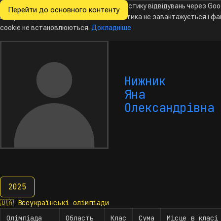
Ми хочемо збирати знеособлену статистику відвідувань через Goo
Перейти до основного контенту
Всеукраїнські
Analytics. Доки ви не погодитесь, аналітика не завантажується і ф
Новини
Олімпіади
Календар
База даних
За
олімпіади
з інформатики
cookie не встановлюються.
Докладніше
Нижник
Яна
Олександрівна
2025
2025
🇺🇦
Всеукраїнські олімпіади
Олімпіада
Область
Клас
Сума
Місце в класі