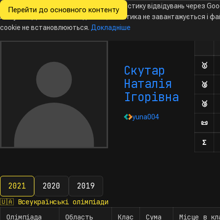
Ми хочемо збирати знеособлену статистику відвідувань через Goo
Перейти до основного контенту
Всеукраїнські
Analytics. Доки ви не погодитесь, аналітика не завантажується і ф
Новини
Олімпіади
Календар
База даних
За
олімпіади
з інформатики
cookie не встановлюються.
Докладніше
Олім
Кількі
🥇
Дип
Скутар
Наталія
🥈
Дип
Ігорівна
🥉
Дип
yuna004
📜
Поч
Σ
Кіл
2021
2020
2019
2021
🇺🇦
Всеукраїнські олімпіади
Олімпіада
Область
Клас
Сума
Місце в кл