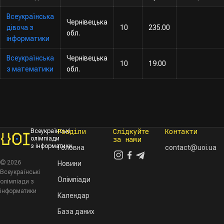
Всеукраїнська
Чернівецька
дівоча з
10
235.00
обл.
інформатики
Всеукраїнська
Чернівецька
10
19.00
з математики
обл.
Розділи
Слідкуйте
Контакти
Всеукраїнські
олімпіади
за нами
з інформатики
Головна
contact@uoi.ua
© 2026
Новини
Всеукраїнські
Олімпіади
олімпіади з
інформатики
Календар
База даних