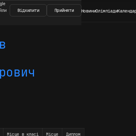
gle
Відхилити
Прийняти
айли
Новини
Олімпіади
Календа
в
рович
Місце в класі
Місце
Диплом