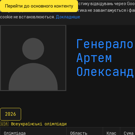
Ми хочемо збирати знеособлену статистику відвідувань через Goo
Перейти до основного контенту
Всеукраїнські
Analytics. Доки ви не погодитесь, аналітика не завантажується і ф
олімпіади
з інформатики
cookie не встановлюються.
Докладніше
Генерало
Артем
Олександ
2026
2026
🇺🇦
Всеукраїнські олімпіади
Олімпіада
Область
Клас
Сума