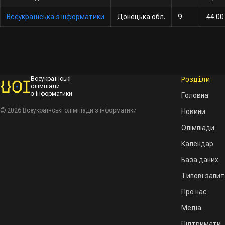
Всеукраїнська з інформатики
Донецька обл.
9
44.00
Розділи
Всеукраїнські
олімпіади
з інформатики
Головна
© 2026 Всеукраїнські олімпіади з інформатики
Новини
Олімпіади
Календар
База даних
Типові запи
Про нас
Медіа
Підтримати