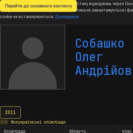
Ми хочемо збирати знеособлену статистику відвідувань через Goo
Перейти до основного контенту
Всеукраїнські
Analytics. Доки ви не погодитесь, аналітика не завантажується і ф
олімпіади
з інформатики
cookie не встановлюються.
Докладніше
Собашко
Олег
Андрійов
2011
2011
🇺🇦
Всеукраїнські олімпіади
Олімпіада
Область
Клас