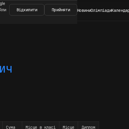
gle
Відхилити
Прийняти
айли
Новини
Олімпіади
Календа
ич
Сума
Місце в класі
Місце
Диплом