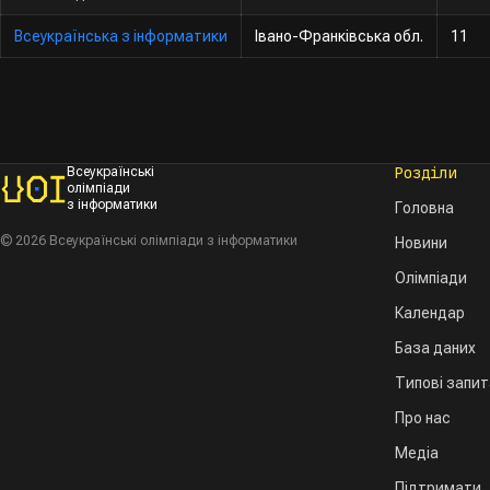
Всеукраїнська з інформатики
Івано-Франківська обл.
11
Розділи
Всеукраїнські
олімпіади
з інформатики
Головна
© 2026 Всеукраїнські олімпіади з інформатики
Новини
Олімпіади
Календар
База даних
Типові запи
Про нас
Медіа
Підтримати