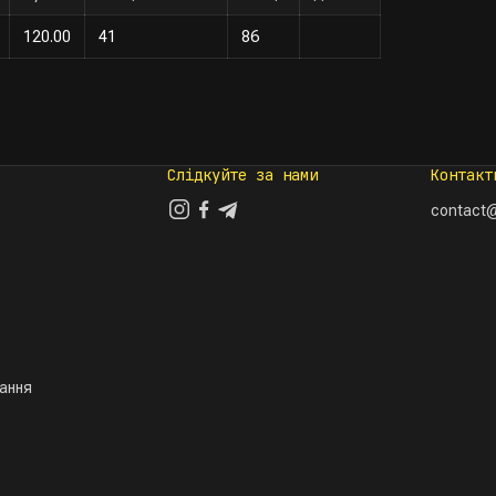
120.00
41
86
Слідкуйте за нами
Контакт
contact@
тання