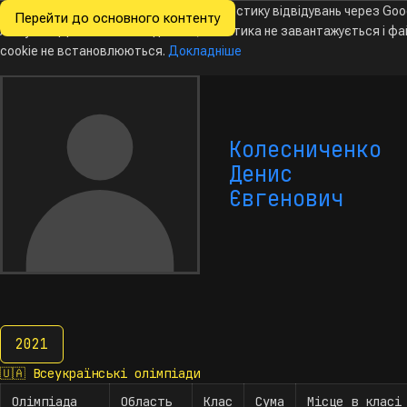
Ми хочемо збирати знеособлену статистику відвідувань через Goo
Перейти до основного контенту
Всеукраїнські
Analytics. Доки ви не погодитесь, аналітика не завантажується і ф
Новини
Олімпіади
Календар
База даних
За
олімпіади
з інформатики
cookie не встановлюються.
Докладніше
Колесниченко
Денис
Євгенович
2021
2021
🇺🇦
Всеукраїнські олімпіади
Олімпіада
Область
Клас
Сума
Місце в класі