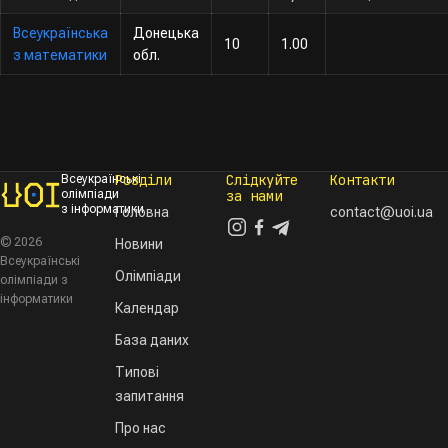
Всеукраїнська
Донецька
10
1.00
з математики
обл.
Розділи
Слідкуйте
Контакти
Всеукраїнські
олімпіади
за нами
з інформатики
Головна
contact@uoi.ua
© 2026
Новини
Всеукраїнські
Олімпіади
олімпіади з
інформатики
Календар
База даних
Типові
запитання
Про нас