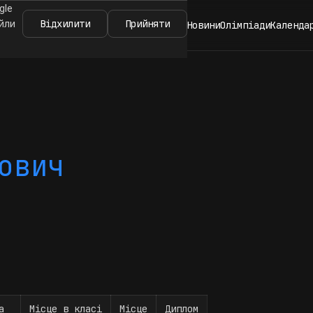
gle
Відхилити
Прийняти
айли
Новини
Олімпіади
Календа
ович
а
Місце в класі
Місце
Диплом