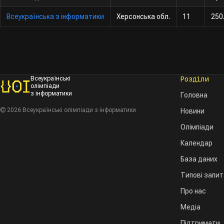
Всеукраїнська з інформатики
Херсонська обл.
11
250
Розділи
Всеукраїнські
олімпіади
з інформатики
Головна
© 2026 Всеукраїнські олімпіади з інформатики
Новини
Олімпіади
Календар
База даних
Типові запи
Про нас
Медіа
Підтримати