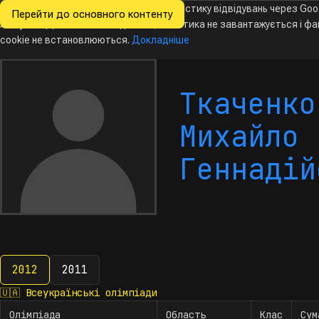
Ми хочемо збирати знеособлену статистику відвідувань через Goo
Перейти до основного контенту
Всеукраїнські
Analytics. Доки ви не погодитесь, аналітика не завантажується і ф
олімпіади
з інформатики
cookie не встановлюються.
Докладніше
Ткаченко
Михайло
Геннадій
2012
2011
2012
🇺🇦
Всеукраїнські олімпіади
Олімпіада
Область
Клас
Сум