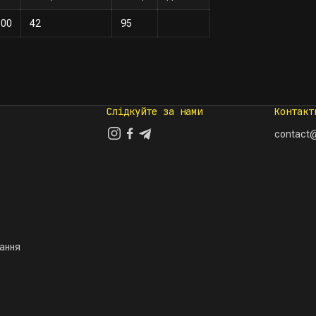
.00
42
95
Слідкуйте за нами
Контакт
contact@
тання