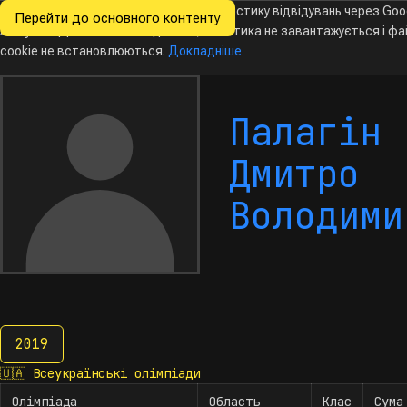
Ми хочемо збирати знеособлену статистику відвідувань через Goo
Перейти до основного контенту
Всеукраїнські
Analytics. Доки ви не погодитесь, аналітика не завантажується і ф
олімпіади
з інформатики
cookie не встановлюються.
Докладніше
Палагін
Дмитро
Володими
2019
2019
🇺🇦
Всеукраїнські олімпіади
Олімпіада
Область
Клас
Сума