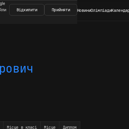
gle
Відхилити
Прийняти
айли
Новини
Олімпіади
Календа
рович
Місце в класі
Місце
Диплом