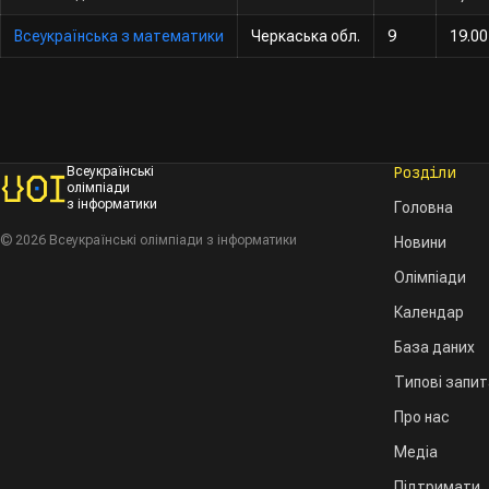
Всеукраїнська з математики
Черкаська обл.
9
19.00
Розділи
Всеукраїнські
олімпіади
з інформатики
Головна
© 2026 Всеукраїнські олімпіади з інформатики
Новини
Олімпіади
Календар
База даних
Типові запи
Про нас
Медіа
Підтримати