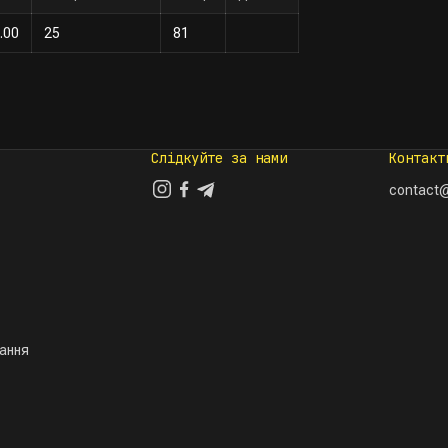
.00
25
81
Слідкуйте за нами
Контакт
contact@
тання