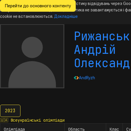
Ми хочемо збирати знеособлену статистику відвідувань через Goo
Перейти до основного контенту
Всеукраїнські
Analytics. Доки ви не погодитесь, аналітика не завантажується і ф
олімпіади
з інформатики
cookie не встановлюються.
Докладніше
Рижанськ
Андрій
Олександ
AndRyzh
2023
2023
🇺🇦
Всеукраїнські олімпіади
Олімпіада
Область
Клас
Су