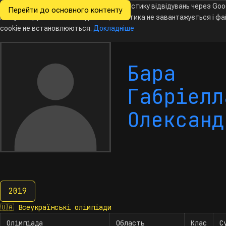
Ми хочемо збирати знеособлену статистику відвідувань через Goo
Перейти до основного контенту
Всеукраїнські
Analytics. Доки ви не погодитесь, аналітика не завантажується і ф
олімпіади
з інформатики
cookie не встановлюються.
Докладніше
Бара
Габріелл
Олександ
2019
2019
🇺🇦
Всеукраїнські олімпіади
Олімпіада
Область
Клас
С