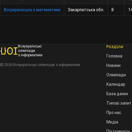
Всеукраїнська з математики
Закарпатська обл.
8
1
Розділи
Всеукраїнські
олімпіади
з інформатики
Головна
© 2026 Всеукраїнські олімпіади з інформатики
Новини
Олімпіади
Календар
База даних
Типові запи
Про нас
Медіа
Підтримати