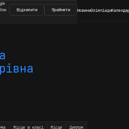
gle
Відхилити
Прийняти
айли
Новини
Олімпіади
Календа
а
рівна
ума
Місце в класі
Місце
Диплом