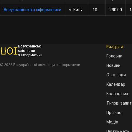
Всеукраїнська з інформатики
м. Київ
10
290.00
1
Розділи
Всеукраїнські
олімпіади
з інформатики
Головна
© 2026 Всеукраїнські олімпіади з інформатики
Новини
Олімпіади
Календар
База даних
Типові запи
Про нас
Медіа
Підтримати