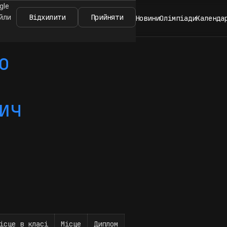
gle
Відхилити
Прийняти
айли
Новини
Олімпіади
Календа
о
ич
ісце в класі
Місце
Диплом