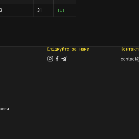
III
3
31
Слідкуйте за нами
Контакт
contact@
тання