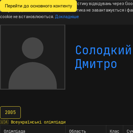
Ми хочемо збирати знеособлену статистику відвідувань через Goo
Перейти до основного контенту
Всеукраїнські
Analytics. Доки ви не погодитесь, аналітика не завантажується і ф
олімпіади
з інформатики
cookie не встановлюються.
Докладніше
Солодкий
Дмитро
2005
2005
🇺🇦
Всеукраїнські олімпіади
Олімпіада
Область
Клас
Су