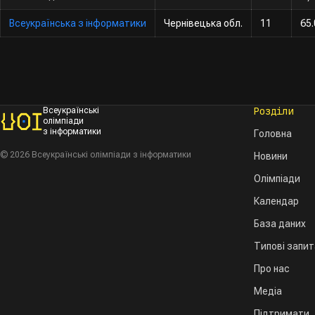
Всеукраїнська з інформатики
Чернівецька обл.
11
65.
Розділи
Всеукраїнські
олімпіади
з інформатики
Головна
© 2026 Всеукраїнські олімпіади з інформатики
Новини
Олімпіади
Календар
База даних
Типові запи
Про нас
Медіа
Підтримати