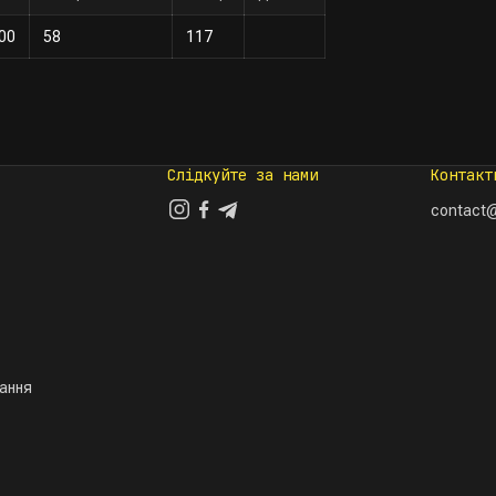
00
58
117
Слідкуйте за нами
Контакт
contact@
тання