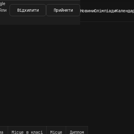
gle
Відхилити
Прийняти
айли
Новини
Олімпіади
Календа
ма
Місце в класі
Місце
Диплом