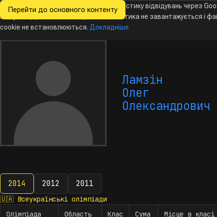
Ми хочемо збирати знеособлену статистику відвідувань через Goo
Перейти до основного контенту
Всеукраїнські
Analytics. Доки ви не погодитесь, аналітика не завантажується і ф
Новини
Олімпіади
Календар
База даних
За
олімпіади
з інформатики
cookie не встановлюються.
Докладніше
Ламзін
Олег
Олександрович
2014
2012
2011
2014
🇺🇦
Всеукраїнські олімпіади
Олімпіада
Область
Клас
Сума
Місце в класі